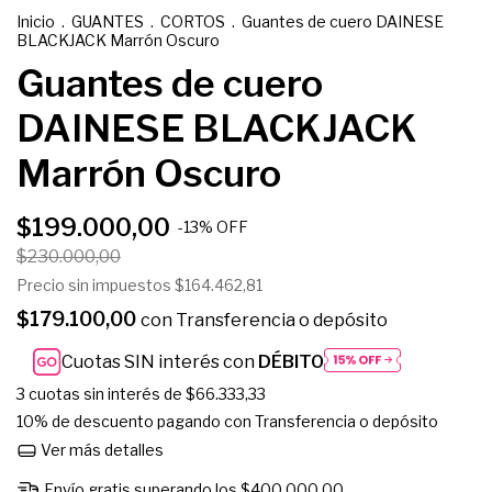
Inicio
.
GUANTES
.
CORTOS
.
Guantes de cuero DAINESE
BLACKJACK Marrón Oscuro
Guantes de cuero
DAINESE BLACKJACK
Marrón Oscuro
$199.000,00
-
13
%
OFF
$230.000,00
Precio sin impuestos
$164.462,81
$179.100,00
con
Transferencia o depósito
Cuotas SIN interés con
DÉBITO
3
cuotas sin interés de
$66.333,33
10% de descuento
pagando con Transferencia o depósito
Ver más detalles
Envío gratis
superando los
$400.000,00