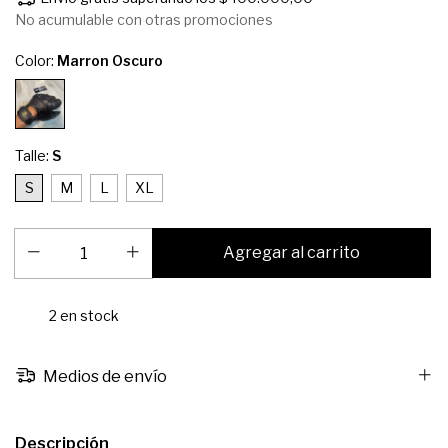
No acumulable con otras promociones
Color:
Marron Oscuro
Talle:
S
S
M
L
XL
2
en stock
Medios de envío
Descripción