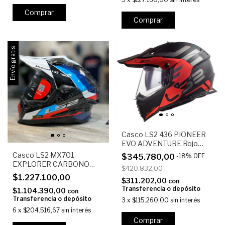
Comprar
Comprar
Envío gratis
Casco LS2 436 PIONEER
EVO ADVENTURE Rojo
Negro
Casco LS2 MX701
$345.780,00
-
18
%
OFF
EXPLORER CARBONO
$420.832,00
FRONTIER Negro Azul
$1.227.100,00
$311.202,00
con
Rojo
Transferencia o depósito
$1.104.390,00
con
Transferencia o depósito
3
x
$115.260,00
sin interés
6
x
$204.516,67
sin interés
Comprar