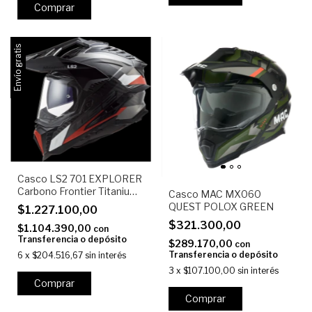
Comprar
Envío gratis
Casco LS2 701 EXPLORER
Carbono Frontier Titanium
Casco MAC MX060
Rojo Brillo
QUEST POLOX GREEN
$1.227.100,00
$321.300,00
$1.104.390,00
con
Transferencia o depósito
$289.170,00
con
Transferencia o depósito
6
x
$204.516,67
sin interés
3
x
$107.100,00
sin interés
Comprar
Comprar