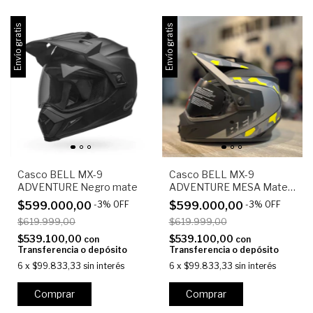
Envío gratis
Envío gratis
Casco BELL MX-9
Casco BELL MX-9
ADVENTURE Negro mate
ADVENTURE MESA Mate
Black Yellow Camo
$599.000,00
-
3
%
OFF
$599.000,00
-
3
%
OFF
$619.999,00
$619.999,00
$539.100,00
$539.100,00
con
con
Transferencia o depósito
Transferencia o depósito
6
x
$99.833,33
sin interés
6
x
$99.833,33
sin interés
Comprar
Comprar