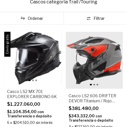
Cascos categoría Trail /Touring
Ordenar
Filtrar
Envío gratis
Casco LS2 MX 701
Casco LS2 606 DRIFTER
EXPLORER CARBONO 6K
DEVOR Titanium / Rojo
$1.227.060,00
Mate
$381.480,00
$1.104.354,00
con
$343.332,00
Transferencia o depósito
con
Transferencia o depósito
6
x
$204.510,00
sin interés
3
x
$127.160,00
sin interés