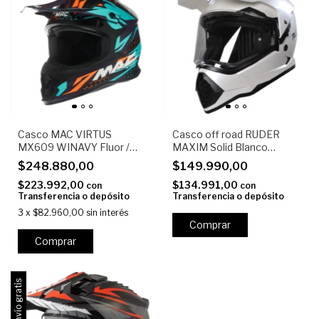
Casco MAC VIRTUS
Casco off road RUDER
MX609 WINAVY Fluor /
MAXIM Solid Blanco
Verde / Mate
Perlado
$248.880,00
$149.990,00
$223.992,00
$134.991,00
con
con
Transferencia o depósito
Transferencia o depósito
3
x
$82.960,00
sin interés
Comprar
Comprar
Envío gratis