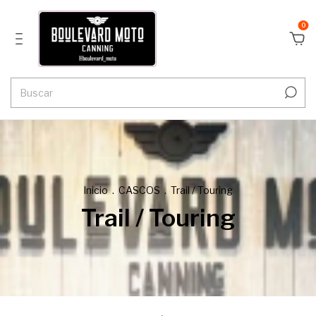
0
Inicio
.
CASCOS
.
Trail / Touring
Trail / Touring