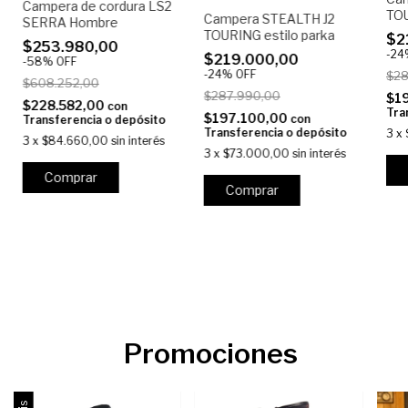
Campera de cordura LS2
TOU
Campera STEALTH J2
SERRA Hombre
TOURING estilo parka
$2
$253.980,00
-
24
$219.000,00
-
58
%
OFF
-
24
%
OFF
$28
$608.252,00
$287.990,00
$1
$228.582,00
con
Tra
$197.100,00
con
Transferencia o depósito
Transferencia o depósito
3
x
3
x
$84.660,00
sin interés
3
x
$73.000,00
sin interés
Comprar
Comprar
Promociones