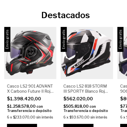
Destacados
Envío gratis
Envío gratis
Envío gratis
Casco LS2 901 ADVANT
Casco LS2 818 STORM
Cas
X Carbono Future II Rojo
III SPORTY Blanco Rojo
90
Brillo
Brillo
Bla
$1.398.420,00
$562.020,00
$8
$1.258.578,00
$505.818,00
$7
con
con
Transferencia o depósito
Transferencia o depósito
Tra
6
x
$233.070,00
sin interés
6
x
$93.670,00
sin interés
6
x