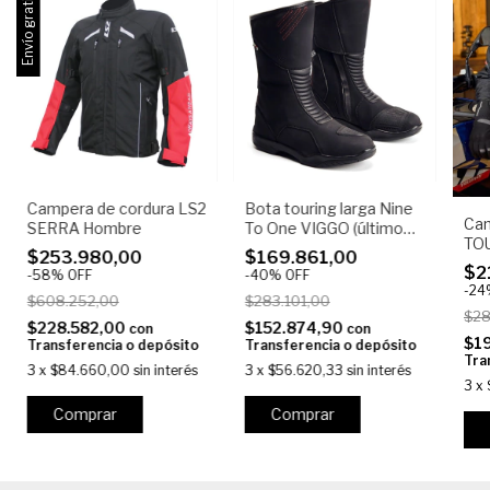
Envío gratis
Campera de cordura LS2
Bota touring larga Nine
Cam
SERRA Hombre
To One VIGGO (último
TOU
par liquidación)
$253.980,00
$169.861,00
$2
-
58
%
OFF
-
40
%
OFF
-
24
$608.252,00
$283.101,00
$28
$228.582,00
$152.874,90
con
con
$1
Transferencia o depósito
Transferencia o depósito
Tra
3
x
$84.660,00
sin interés
3
x
$56.620,33
sin interés
3
x
Comprar
Comprar