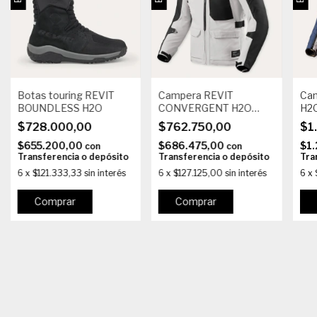
Botas touring REVIT
Campera REVIT
Cam
BOUNDLESS H2O
CONVERGENT H2O
H2
Silver Black
$728.000,00
$762.750,00
$1
$655.200,00
$686.475,00
$1.
con
con
Transferencia o depósito
Transferencia o depósito
Tra
6
x
$121.333,33
sin interés
6
x
$127.125,00
sin interés
6
x
Comprar
Comprar