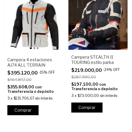
Campera STEALTH J1
Campera 4 estaciones
TOURING estilo parka
AJ74 ALL TERRAIN
$219.000,00
-
24
%
OFF
$395.120,00
-
15
%
OFF
$287.990,00
$464.847,00
$197.100,00
con
$355.608,00
con
Transferencia o depósito
Transferencia o depósito
3
x
$73.000,00
sin interés
3
x
$131.706,67
sin interés
Comprar
Comprar