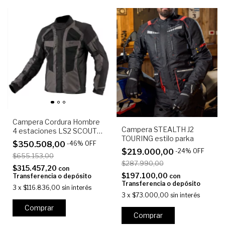
Campera Cordura Hombre
Campera STEALTH J2
4 estaciones LS2 SCOUT
TOURING estilo parka
4S
$350.508,00
-
46
%
OFF
$219.000,00
-
24
%
OFF
$655.153,00
$287.990,00
$315.457,20
con
$197.100,00
Transferencia o depósito
con
Transferencia o depósito
3
x
$116.836,00
sin interés
3
x
$73.000,00
sin interés
Comprar
Comprar