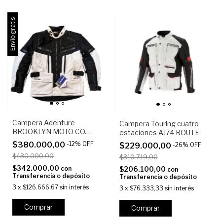
Envío gratis
Campera Adenture
Campera Touring cuatro
BROOKLYN MOTO CO.
estaciones AJ74 ROUTE
ADVENTURE Blanca /
$380.000,00
-
12
%
OFF
$229.000,00
-
26
%
OFF
Negra
$430.000,00
$310.719,00
$342.000,00
con
$206.100,00
con
Transferencia o depósito
Transferencia o depósito
3
x
$126.666,67
sin interés
3
x
$76.333,33
sin interés
Comprar
Comprar