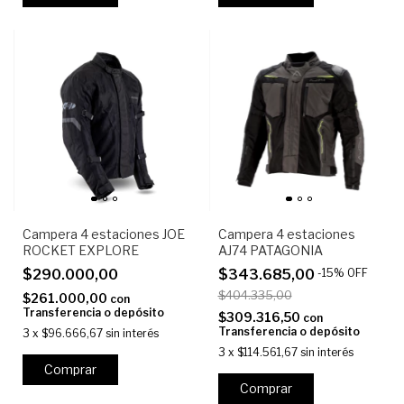
Campera 4 estaciones JOE
Campera 4 estaciones
ROCKET EXPLORE
AJ74 PATAGONIA
$290.000,00
$343.685,00
-
15
%
OFF
$404.335,00
$261.000,00
con
Transferencia o depósito
$309.316,50
con
Transferencia o depósito
3
x
$96.666,67
sin interés
3
x
$114.561,67
sin interés
Comprar
Comprar