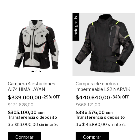
Envío gratis
Campera 4 estaciones
Campera de cordura
AJ74 HIMALAYAN
impermeable LS2 NARVIK
$339.000,00
-
29
%
OFF
$440.640,00
-
34
%
OFF
$474.628,00
$666.121,00
$305.100,00
$396.576,00
con
con
Transferencia o depósito
Transferencia o depósito
3
x
$113.000,00
sin interés
3
x
$146.880,00
sin interés
Comprar
Comprar