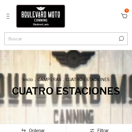
0
Inicio
.
CAMPERAS
.
CUATRO ESTACIONES
CUATRO ESTACIONES
Ordenar
Filtrar