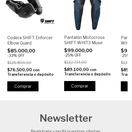
Pantalón Motocross
Codera SHIFT Enforcer
Pant
SHIFT WHIT3 Muse
Elbow Guard
WHIT
$99.000,00
$85.000,00
$99
-
25
%
OFF
-
33
%
OFF
-
25
%
$132.714,00
$126.800,00
$132.
$89.100,00
$76.500,00
$89.
con
con
Transferencia o depósito
Transferencia o depósito
Trans
Comprar
Comprar
C
Newsletter
Registrate y recibí nuestras ofertas.