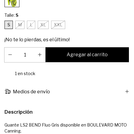
Talle:
S
S
M
L
XL
XXL
¡No te lo pierdas, es el último!
1
en stock
Medios de envío
Descripción
Guante LS2 BEND Fluo Gris disponible en BOULEVARD MOTO
Canning.