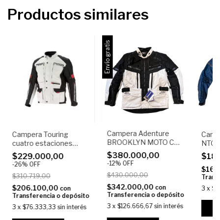
Productos similares
Envío gratis
Campera Adenture
Campera Touring
Camp
BROOKLYN MOTO CO.
cuatro estaciones
NTO
ADVENTURE Blanca /
AJ74 ROUTE
$380.000,00
$229.000,00
$18
Negra
-
12
%
OFF
-
26
%
OFF
$165
$430.000,00
$310.719,00
Trans
$342.000,00
con
$206.100,00
con
3
x
$6
Transferencia o depósito
Transferencia o depósito
3
x
$126.666,67
sin interés
3
x
$76.333,33
sin interés
C