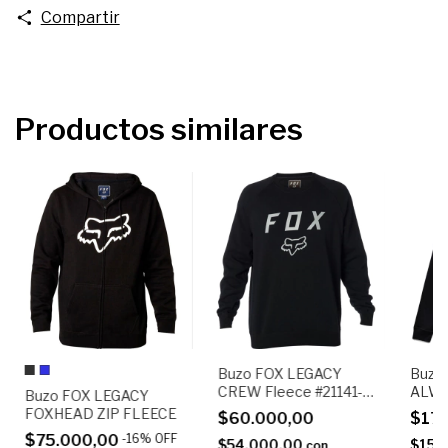
Compartir
Productos similares
Buzo FOX LEGACY
Buzo
CREW Fleece #21141-
ALWA
Buzo FOX LEGACY
001
FOXHEAD ZIP FLEECE
$60.000,00
$17
$75.000,00
-
16
%
OFF
$54.000,00
$155
con