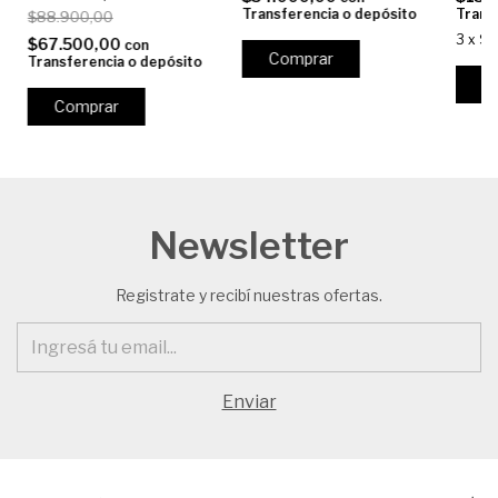
Transferencia o depósito
Trans
$88.900,00
3
x
$5
$67.500,00
con
Comprar
Transferencia o depósito
C
Comprar
Newsletter
Registrate y recibí nuestras ofertas.