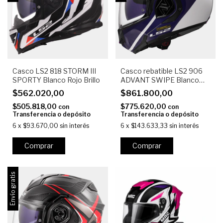
Casco LS2 818 STORM III
Casco rebatible LS2 906
SPORTY Blanco Rojo Brillo
ADVANT SWIPE Blanco
Azul Brillo
$562.020,00
$861.800,00
$505.818,00
$775.620,00
con
con
Transferencia o depósito
Transferencia o depósito
6
x
$93.670,00
sin interés
6
x
$143.633,33
sin interés
Comprar
Comprar
Envío gratis