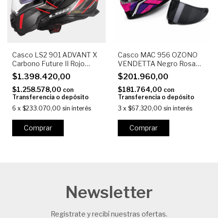
Casco LS2 901 ADVANT X
Casco MAC 956 OZONO
Carbono Future II Rojo
VENDETTA Negro Rosa
Brillo
Brillo con VISOR NEGRO
$1.398.420,00
$201.960,00
$1.258.578,00
$181.764,00
con
con
Transferencia o depósito
Transferencia o depósito
6
x
$233.070,00
sin interés
3
x
$67.320,00
sin interés
Comprar
Comprar
Newsletter
Registrate y recibí nuestras ofertas.