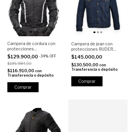
Campera de cordura con
Campera de jean con
protecciones
protecciones RUDER
FOURSTROKE ECO Jacket
CALIX
$129.900,00
-
34
%
OFF
$145.000,00
$196.984,00
$130.500,00
con
Transferencia o depósito
$116.910,00
con
Transferencia o depósito
Comprar
Comprar