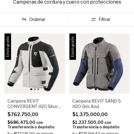
Camperas de cordura y cuero con protecciones
Ordenar
Filtrar
Envío gratis
Envío gratis
Campera REVIT
Campera REVIT SAND 5
CONVERGENT H2O Silver
H2O Gris Azul
Black
$762.750,00
$1.375.000,00
$686.475,00
$1.237.500,00
con
con
Transferencia o depósito
Transferencia o depósito
6
x
$127.125,00
sin interés
6
x
$229.166,67
sin interés