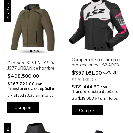
Envío gratis
Campera de cordura con
Campera SEVENTY SD-
protecciones LS2 APEX
JC77 URBAN de hombre
MUJER
$357.161,00
-
15
%
OFF
$408.580,00
$420.189,00
$367.722,00
con
$321.444,90
con
Transferencia o depósito
Transferencia o depósito
3
x
$136.193,33
sin interés
3
x
$119.053,67
sin interés
Comprar
Comprar