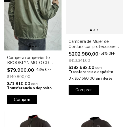
Campera de Mujer de
Cordura con protecciones
LS2 SEPANG
$202.980,00
-
51
%
OFF
Campera rompeviento
$413.341,00
BROOKLYN MOTO CO.
$182.682,00
Houck verde militar
con
$79.900,00
-
43
%
OFF
Transferencia o depósito
$140.800,00
3
x
$67.660,00
sin interés
$71.910,00
con
Transferencia o depósito
Comprar
Comprar