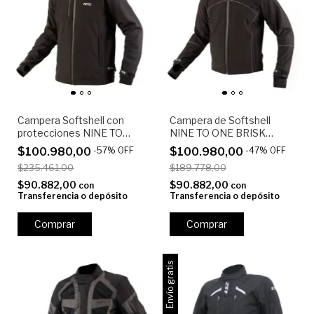
Campera Softshell con
Campera de Softshell
protecciones NINE TO
NINE TO ONE BRISK
ONE KINETIC Negra
Negra
$100.980,00
-
57
%
OFF
$100.980,00
-
47
%
OFF
$235.461,00
$189.778,00
$90.882,00
$90.882,00
con
con
Transferencia o depósito
Transferencia o depósito
Comprar
Comprar
Envío gratis