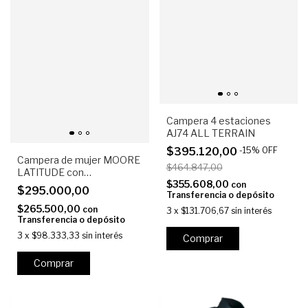
Campera 4 estaciones
AJ74 ALL TERRAIN
$395.120,00
-
15
%
OFF
Campera de mujer MOORE
$464.847,00
LATITUDE con
$355.608,00
protecciones
con
$295.000,00
Transferencia o depósito
$265.500,00
con
3
x
$131.706,67
sin interés
Transferencia o depósito
3
x
$98.333,33
sin interés
Comprar
Comprar