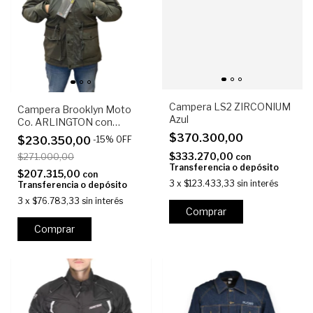
Campera LS2 ZIRCONIUM
Campera Brooklyn Moto
Azul
Co. ARLINGTON con
protecciones
$370.300,00
$230.350,00
-
15
%
OFF
$333.270,00
$271.000,00
con
Transferencia o depósito
$207.315,00
con
3
x
$123.433,33
sin interés
Transferencia o depósito
3
x
$76.783,33
sin interés
Comprar
Comprar