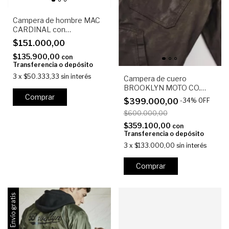
Campera de hombre MAC
CARDINAL con
protecciones
$151.000,00
$135.900,00
con
Transferencia o depósito
3
x
$50.333,33
sin interés
Campera de cuero
BROOKLYN MOTO CO.
Bloomington marrón
Comprar
$399.000,00
-
34
%
OFF
oscuro
$600.000,00
$359.100,00
con
Transferencia o depósito
3
x
$133.000,00
sin interés
Comprar
Envío gratis