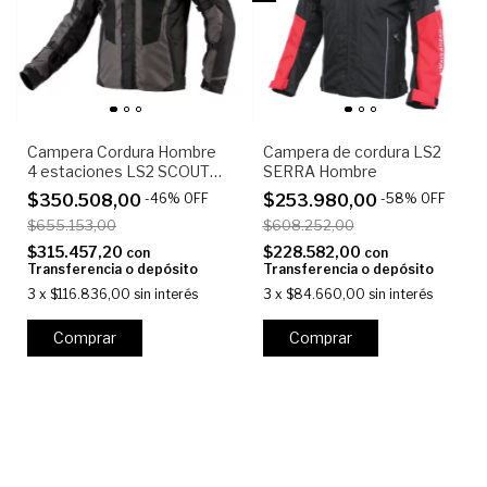
Campera Cordura Hombre
Campera de cordura LS2
4 estaciones LS2 SCOUT
SERRA Hombre
4S
$350.508,00
-
46
%
OFF
$253.980,00
-
58
%
OFF
$655.153,00
$608.252,00
$315.457,20
$228.582,00
con
con
Transferencia o depósito
Transferencia o depósito
3
x
$116.836,00
sin interés
3
x
$84.660,00
sin interés
Comprar
Comprar