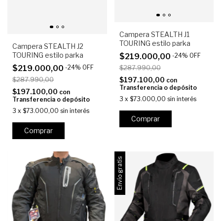
Campera STEALTH J1
TOURING estilo parka
Campera STEALTH J2
TOURING estilo parka
$219.000,00
-
24
%
OFF
$287.990,00
$219.000,00
-
24
%
OFF
$197.100,00
$287.990,00
con
Transferencia o depósito
$197.100,00
con
3
x
$73.000,00
sin interés
Transferencia o depósito
3
x
$73.000,00
sin interés
Comprar
Comprar
Envío gratis