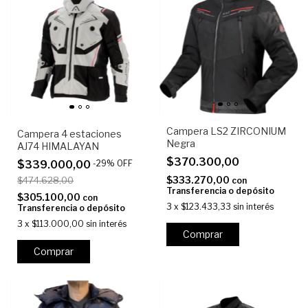
Campera LS2 ZIRCONIUM
Campera 4 estaciones
Negra
AJ74 HIMALAYAN
$370.300,00
$339.000,00
-
29
%
OFF
$333.270,00
$474.628,00
con
Transferencia o depósito
$305.100,00
con
3
x
$123.433,33
sin interés
Transferencia o depósito
3
x
$113.000,00
sin interés
Comprar
Comprar