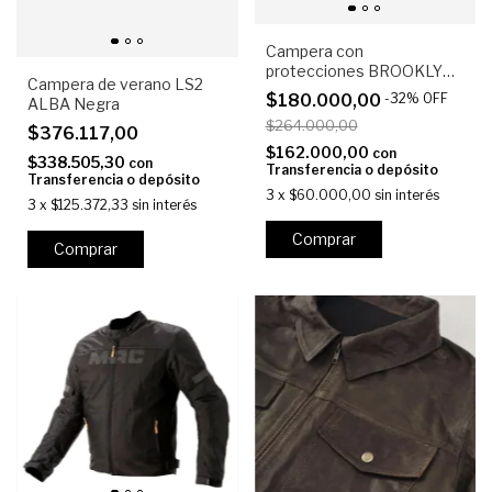
Campera con
protecciones BROOKLYN
Campera de verano LS2
MOTO CO. Santa Fe
$180.000,00
-
32
%
OFF
ALBA Negra
$264.000,00
$376.117,00
$162.000,00
con
$338.505,30
con
Transferencia o depósito
Transferencia o depósito
3
x
$60.000,00
sin interés
3
x
$125.372,33
sin interés
Comprar
Comprar