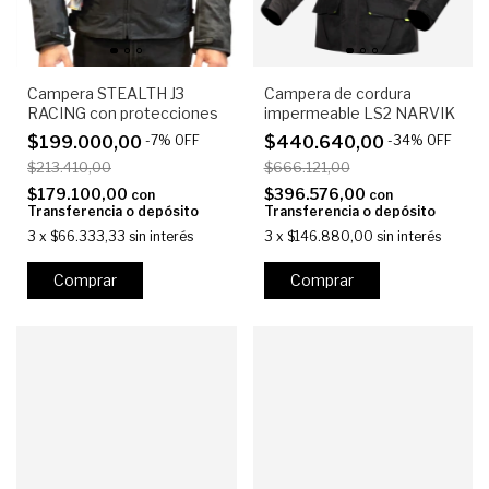
Campera STEALTH J3
Campera de cordura
RACING con protecciones
impermeable LS2 NARVIK
$199.000,00
-
7
%
OFF
$440.640,00
-
34
%
OFF
$213.410,00
$666.121,00
$179.100,00
$396.576,00
con
con
Transferencia o depósito
Transferencia o depósito
3
x
$66.333,33
sin interés
3
x
$146.880,00
sin interés
Comprar
Comprar