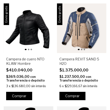
Envío gratis
Envío gratis
Campera de cuero NTO
Campera REVIT SAND 5
KLAW Hombre
H2O
$410.040,00
$1.375.000,00
$369.036,00
$1.237.500,00
con
con
Transferencia o depósito
Transferencia o depósito
3
x
$136.680,00
sin interés
6
x
$229.166,67
sin interés
Comprar
Comprar