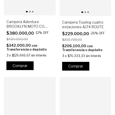
Campera Adenture
Campera Touring cuatro
BROOKLYN MOTO CO.
estaciones AJ74 ROUTE
ADVENTURE Blanca /
$380.000,00
-
12
%
OFF
$229.000,00
-
26
%
OFF
Negra
$430.000,00
$310.719,00
$342.000,00
con
$206.100,00
con
Transferencia o depósito
Transferencia o depósito
3
x
$126.666,67
sin interés
3
x
$76.333,33
sin interés
Comprar
Comprar